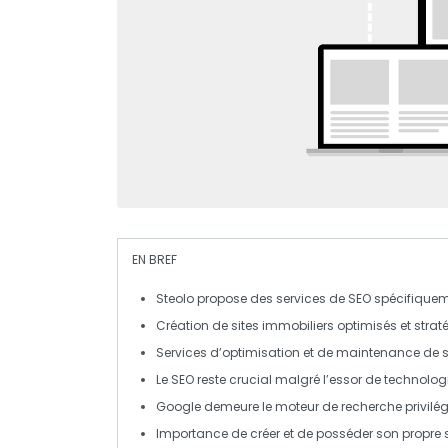
EN BREF
Steolo
propose des services de
SEO
spécifiqueme
Création de sites immobiliers
optimisés
et
strat
Services d’
optimisation
et de
maintenance
de s
Le
SEO
reste crucial malgré l’essor de technol
Google demeure le moteur de recherche privilégi
Importance de créer et de posséder son propre