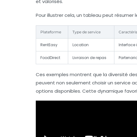
et valorisés.
Pour illustrer cela, un tableau peut résumer l
Plateforme
Type de service
Caractéris
RentEasy
Location
Interface 
FoodDirect
Livraison de repas
Partenaria
Ces exemples montrent que la diversité des 
peuvent non seulement choisir un service ad
options disponibles. Cette dynamique favori