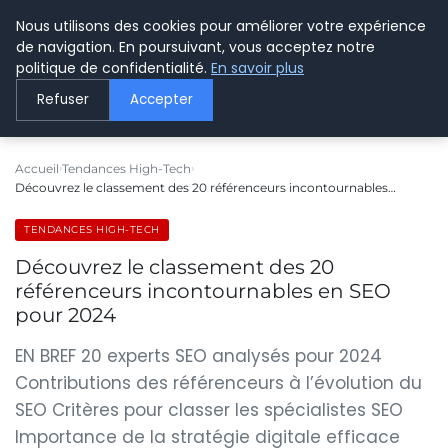
Nous utilisons des cookies pour améliorer votre expérience
LE WEBMARKETING
de navigation. En poursuivant, vous acceptez notre
politique de confidentialité.
En savoir plus
Refuser
Accepter
Accueil
Tendances High-Tech
Découvrez le classement des 20 référenceurs incontournables…
TENDANCES HIGH-TECH
Découvrez le classement des 20
référenceurs incontournables en SEO
pour 2024
EN BREF 20 experts SEO analysés pour 2024
Contributions des référenceurs à l’évolution du
SEO Critères pour classer les spécialistes SEO
Importance de la stratégie digitale efficace