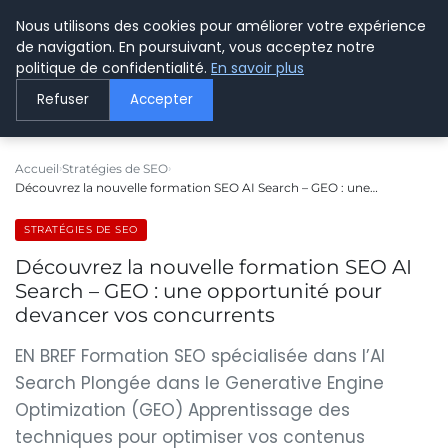
Nous utilisons des cookies pour améliorer votre expérience
LE WEBMARKETING
de navigation. En poursuivant, vous acceptez notre
politique de confidentialité.
En savoir plus
Refuser
Accepter
Accueil
Stratégies de SEO
Découvrez la nouvelle formation SEO AI Search – GEO : une…
STRATÉGIES DE SEO
Découvrez la nouvelle formation SEO AI
Search – GEO : une opportunité pour
devancer vos concurrents
EN BREF Formation SEO spécialisée dans l’AI
Search Plongée dans le Generative Engine
Optimization (GEO) Apprentissage des
techniques pour optimiser vos contenus