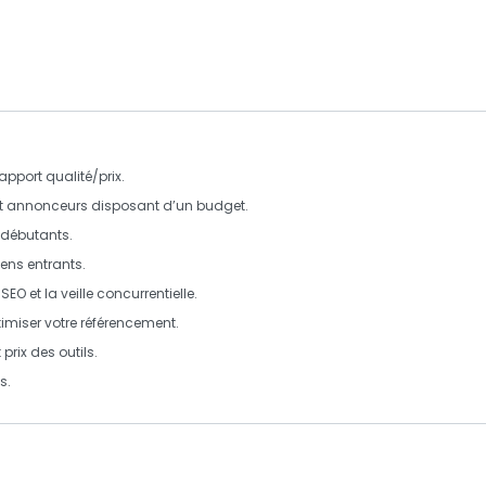
pport qualité/prix.
et annonceurs disposant d’un budget.
r débutants.
iens entrants.
SEO et la veille concurrentielle.
imiser votre référencement.
t
prix
des outils.
ns
.