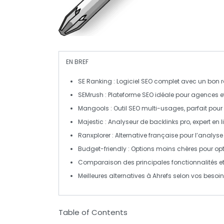
EN BREF
SE Ranking
: Logiciel SEO complet avec un bon ra
SEMrush
: Plateforme SEO idéale pour agences 
Mangools
: Outil SEO multi-usages, parfait pou
Majestic
: Analyseur de backlinks pro, expert en l
Ranxplorer
: Alternative française pour l’analyse 
Budget-friendly
: Options moins chères pour opt
Comparaison des principales
fonctionnalités
e
Meilleures alternatives à Ahrefs selon vos
besoi
Table of Contents