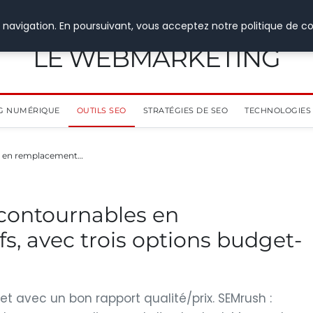
 navigation. En poursuivant, vous acceptez notre politique de co
LE WEBMARKETING
G NUMÉRIQUE
OUTILS SEO
STRATÉGIES DE SEO
TECHNOLOGIES 
es en remplacement…
ncontournables en
, avec trois options budget-
et avec un bon rapport qualité/prix. SEMrush :