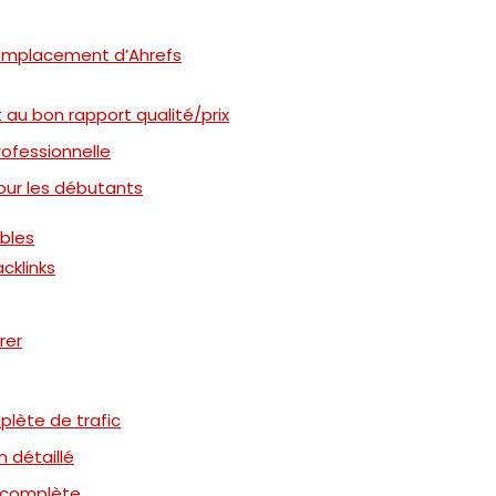
remplacement d’Ahrefs
t au bon rapport qualité/prix
rofessionnelle
our les débutants
bles
cklinks
rer
plète de trafic
n détaillé
e complète