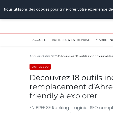
28 juillet 2026
Nous utilisons des cookies pour améliorer votre expérience de
ACCUEIL
BUSINESS & ENTREPRISE
MARKETIN
Accueil
Outils SEO
Découvrez 18 outils incontournabl
OUTILS SEO
Découvrez 18 outils i
remplacement d’Ahrefs
friendly à explorer
EN BREF SE Ranking : Logiciel SEO compl