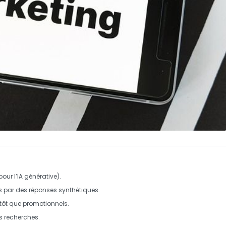
our l’IA générative).
 par des
réponses synthétiques
.
tôt que
promotionnels
.
s recherches.