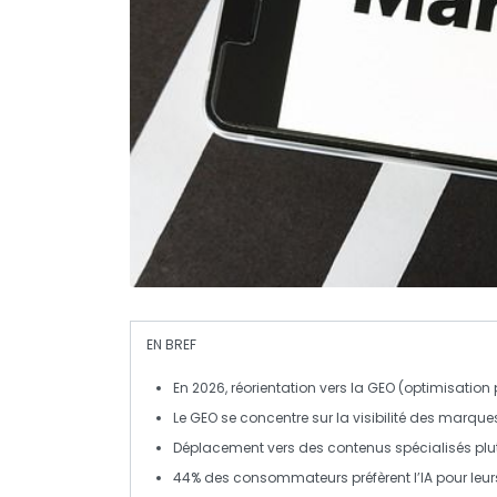
EN BREF
En 2026,
réorientation
vers la
GEO
(optimisation p
Le
GEO
se concentre sur la
visibilité
des marques
Déplacement vers des contenus
spécialisés
plu
44% des consommateurs préfèrent l’
IA
pour leur