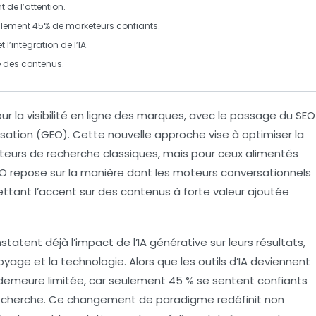
 de l’
attention
.
ulement 45% de marketeurs confiants.
t l’intégration de l’
IA
.
e
des contenus.
r la visibilité en ligne des marques, avec le passage du
SEO
sation
(
GEO
). Cette nouvelle approche vise à optimiser la
eurs de recherche classiques, mais pour ceux alimentés
EO repose sur la manière dont les moteurs conversationnels
mettant l’accent sur des contenus à forte valeur ajoutée
atent déjà l’impact de l’IA générative sur leurs résultats,
voyage et la technologie. Alors que les outils d’IA deviennent
 demeure limitée, car seulement 45 % se sentent confiants
de recherche. Ce changement de paradigme redéfinit non