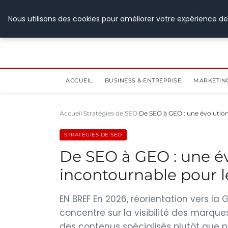
28 juillet 2026
Nous utilisons des cookies pour améliorer votre expérience de
ACCUEIL
BUSINESS & ENTREPRISE
MARKETIN
Accueil
Stratégies de SEO
De SEO à GEO : une évolutio
STRATÉGIES DE SEO
De SEO à GEO : une év
incontournable pour 
EN BREF En 2026, réorientation vers la 
concentre sur la visibilité des marqu
des contenus spécialisés plutôt que