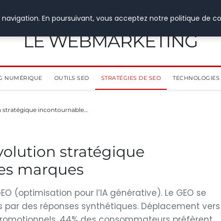
 navigation. En poursuivant, vous acceptez notre politique de co
LE WEBMARKETING
G NUMÉRIQUE
OUTILS SEO
STRATÉGIES DE SEO
TECHNOLOGIES 
n stratégique incontournable…
olution stratégique
les marques
GEO (optimisation pour l’IA générative). Le GEO se
es par des réponses synthétiques. Déplacement vers
 promotionnels. 44% des consommateurs préfèrent