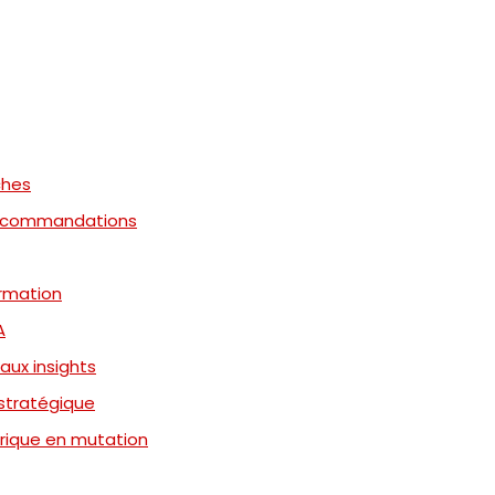
ches
t recommandations
rmation
A
aux insights
 stratégique
érique en mutation