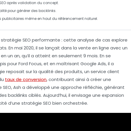
SEO
après validation du concept.
lité
pour générer des
backlinks
.
s publicitaires même en haut du référencement naturel.
e stratégie SEO performante :
cette analyse de cas explore
s. En mai 2020, il se lançait dans la vente en ligne avec un
s en un an, qu’il a atteint en seulement 9 mois. En se
tapis pour Ford Focus, et en maîtrisant
Google Ads
, il a
ie reposait sur la
qualité des produits
, un
service client
 du
taux de conversion
, contribuant ainsi à créer une
le
SEO
, Ash a développé une approche réfléchie, générant
es backlinks ciblés. Aujourd’hui, il envisage une expansion
cité d’une stratégie SEO bien orchestrée.