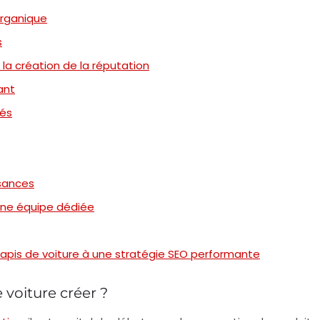
rganique
s
la création de la réputation
ant
lés
ssances
d’une équipe dédiée
apis de voiture à une stratégie SEO performante
 voiture créer ?