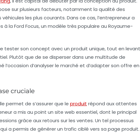
eting
, il est capital de débuter par la conception du produit.
pose sur plusieurs facteurs, notamment la qualité des
 véhicules les plus courants. Dans ce cas, l’entrepreneur a
s à la
Ford Focus
, un modèle très populaire au Royaume-
de tester son concept avec un produit unique, tout en levan
iel. Plutôt que de se disperser dans une multitude de
é l’occasion d’analyser le marché et d’adapter son offre en
ase cruciale
elle permet de s’assurer que le
produit
répond aux attentes
neur a mis au point un site web essentiel, dont le principal
pressions grâce aux retours sur les ventes. Un tel processus
, qui a permis de générer un trafic ciblé vers sa page produit.