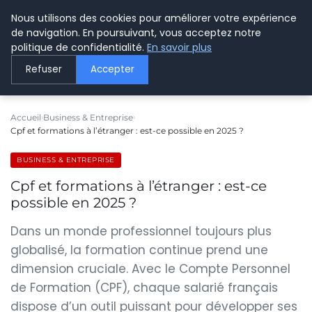
Nous utilisons des cookies pour améliorer votre expérience
LE WEBMARKETING
de navigation. En poursuivant, vous acceptez notre
politique de confidentialité.
En savoir plus
Refuser
Accepter
Accueil
Business & Entreprise
Cpf et formations à l’étranger : est-ce possible en 2025 ?
BUSINESS & ENTREPRISE
Cpf et formations à l’étranger : est-ce
possible en 2025 ?
Dans un monde professionnel toujours plus
globalisé, la formation continue prend une
dimension cruciale. Avec le Compte Personnel
de Formation (CPF), chaque salarié français
dispose d’un outil puissant pour développer ses