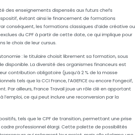
lité des enseignements dispensés aux futurs chefs
spositif, évitant ainsi le financement de formations
Par conséquent, les formations classiques d’aide créative ou
clues du CPF à partir de cette date, ce qui implique pour
s le choix de leur cursus.
tonomie : le titulaire choisit librement sa formation, sous
de disponible. La diversité des organismes financeurs est
eur contribution obligatoire (jusqu’à 2 % de la masse
tionnels tels que la CCI France, l’AGEFICE ou encore Fongecif,
 Par ailleurs, France Travail joue un rôle clé en apportant
à l’emploi, ce qui peut inclure une reconversion par la
positifs, tels que le CPF de transition, permettant une prise
cadre professionnel élargi. Cette palette de possibilités
trepreneurs qui préparent leur projet, mais elle réclame une