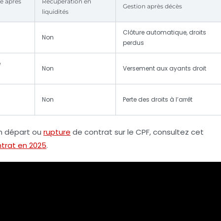
le après
Récupération en
Gestion après décès
liquidités
Clôture automatique, droits
Non
perdus
e
Non
Versement aux ayants droit
Non
Perte des droits à l’arrêt
un départ ou
rupture
de contrat sur le CPF, consultez cet
ntrat en 2025
.