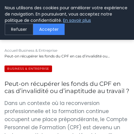
Nous utilisons des cookies pour améliorer votre expérience
LE WEBMARKETING
de navigation. En poursuivant, vous acceptez notre
politique de confidentialité.
En savoir plus
Refuser
Accepter
Accueil
Business & Entreprise
Peut-on récupérer les fonds du CPF en cas d’invalidité ou…
BUSINESS & ENTREPRISE
Peut-on récupérer les fonds du CPF en
cas d’invalidité ou d’inaptitude au travail ?
Dans un contexte où la reconversion
professionnelle et la formation continue
occupent une place prépondérante, le Compte
Personnel de Formation (CPF) est devenu un