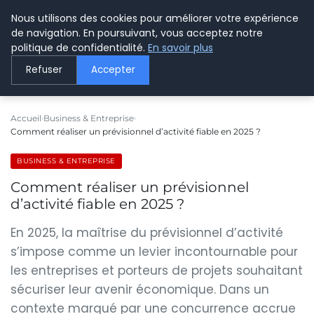
Nous utilisons des cookies pour améliorer votre expérience
LE WEBMARKETING
de navigation. En poursuivant, vous acceptez notre
politique de confidentialité.
En savoir plus
Refuser
Accepter
Accueil
Business & Entreprise
Comment réaliser un prévisionnel d’activité fiable en 2025 ?
BUSINESS & ENTREPRISE
Comment réaliser un prévisionnel
d’activité fiable en 2025 ?
En 2025, la maîtrise du prévisionnel d’activité
s’impose comme un levier incontournable pour
les entreprises et porteurs de projets souhaitant
sécuriser leur avenir économique. Dans un
contexte marqué par une concurrence accrue