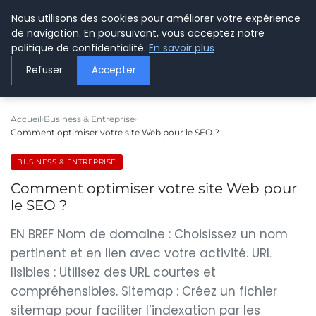
Nous utilisons des cookies pour améliorer votre expérience
LE WEBMARKETING
de navigation. En poursuivant, vous acceptez notre
politique de confidentialité.
En savoir plus
Refuser
Accepter
Accueil
Business & Entreprise
Comment optimiser votre site Web pour le SEO ?
BUSINESS & ENTREPRISE
Comment optimiser votre site Web pour
le SEO ?
EN BREF Nom de domaine : Choisissez un nom
pertinent et en lien avec votre activité. URL
lisibles : Utilisez des URL courtes et
compréhensibles. Sitemap : Créez un fichier
sitemap pour faciliter l’indexation par les