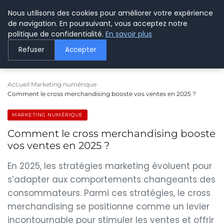
Nous utilisons des cookies pour améliorer votre expérience
LE WEBMARKETING
de navigation. En poursuivant, vous acceptez notre
politique de confidentialité.
En savoir plus
Refuser
Accepter
Accueil
Marketing numérique
Comment le cross merchandising booste vos ventes en 2025 ?
MARKETING NUMÉRIQUE
Comment le cross merchandising booste
vos ventes en 2025 ?
En 2025, les stratégies marketing évoluent pour
s’adapter aux comportements changeants des
consommateurs. Parmi ces stratégies, le cross
merchandising se positionne comme un levier
incontournable pour stimuler les ventes et offrir