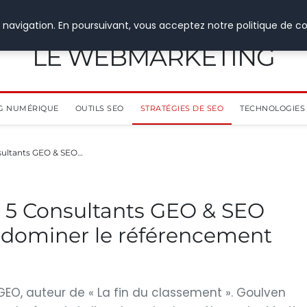
 navigation. En poursuivant, vous acceptez notre politique de co
LE WEBMARKETING
G NUMÉRIQUE
OUTILS SEO
STRATÉGIES DE SEO
TECHNOLOGIES 
sultants GEO & SEO…
s 5 Consultants GEO & SEO
 dominer le référencement
GEO, auteur de « La fin du classement ». Goulven