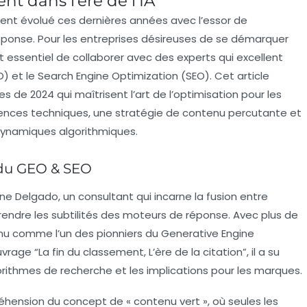
t dans l’ère de l’IA
nt évolué ces dernières années avec l’essor de
e réponse. Pour les entreprises désireuses de se démarquer
 essentiel de collaborer avec des experts qui excellent
) et le
Search Engine Optimization
(SEO). Cet article
 de 2024 qui maîtrisent l’art de l’optimisation pour les
ences techniques, une stratégie de contenu percutante et
ynamiques algorithmiques.
 du GEO & SEO
e Delgado, un consultant qui incarne la fusion entre
rendre les subtilités des moteurs de réponse. Avec plus de
onnu comme l’un des pionniers du
Generative Engine
rage “La fin du classement, L’ère de la citation”, il a su
rithmes de recherche et les implications pour les marques.
hension du concept de « contenu vert », où seules les