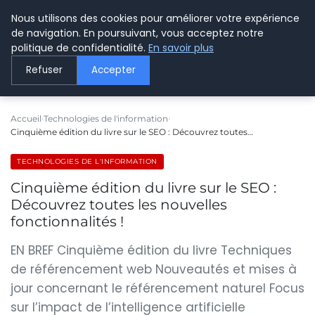
Nous utilisons des cookies pour améliorer votre expérience
LE WEBMARKETING
de navigation. En poursuivant, vous acceptez notre
politique de confidentialité.
En savoir plus
Refuser
Accepter
Accueil
Technologies de l'information
Cinquième édition du livre sur le SEO : Découvrez toutes…
TECHNOLOGIES DE L'INFORMATION
Cinquième édition du livre sur le SEO :
Découvrez toutes les nouvelles
fonctionnalités !
EN BREF Cinquième édition du livre Techniques
de référencement web Nouveautés et mises à
jour concernant le référencement naturel Focus
sur l’impact de l’intelligence artificielle