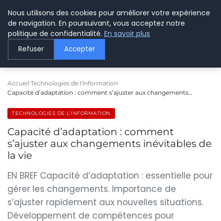
Nous utilisons des cookies pour améliorer votre expérience
LE WEBMARKETING
de navigation. En poursuivant, vous acceptez notre
politique de confidentialité.
En savoir plus
Refuser
Accepter
Accueil
Technologies de l'information
Capacité d’adaptation : comment s’ajuster aux changements…
TECHNOLOGIES DE L'INFORMATION
Capacité d’adaptation : comment
s’ajuster aux changements inévitables de
la vie
EN BREF Capacité d’adaptation : essentielle pour
gérer les changements. Importance de
s’ajuster rapidement aux nouvelles situations.
Développement de compétences pour