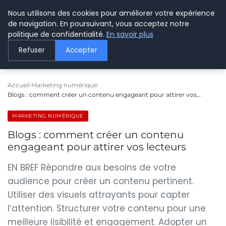
Nous utilisons des cookies pour améliorer votre expérience
LE WEBMARKETING
de navigation. En poursuivant, vous acceptez notre
politique de confidentialité.
En savoir plus
Refuser
Accepter
Accueil
Marketing numérique
Blogs : comment créer un contenu engageant pour attirer vos…
MARKETING NUMÉRIQUE
Blogs : comment créer un contenu
engageant pour attirer vos lecteurs
EN BREF Répondre aux besoins de votre
audience pour créer un contenu pertinent.
Utiliser des visuels attrayants pour capter
l’attention. Structurer votre contenu pour une
meilleure lisibilité et engagement. Adopter un