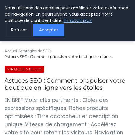
Nous utilisons des cookies pour améliorer votre expérience
LE WEBMARKETING
de navigation. En poursuivant, vous acceptez notre
politique de confidentialité.
En savoir plus
Refuser
Accepter
Accueil
Stratégies de SEO
Astuces SEO : Comment propulser votre boutique en ligne…
STRATÉGIES DE SEO
Astuces SEO : Comment propulser votre
boutique en ligne vers les étoiles
EN BREF Mots-clés pertinents : Ciblez des
expressions spécifiques. Fiches produits
optimisées : Titre accrocheur et description
unique. Vitesse de chargement : Accélérez
votre site pour retenir les visiteurs. Navigation