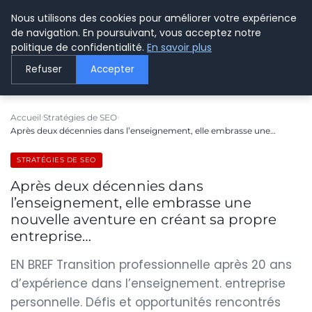
Nous utilisons des cookies pour améliorer votre expérience
LE WEBMARKETING
de navigation. En poursuivant, vous acceptez notre
politique de confidentialité.
En savoir plus
Refuser
Accepter
Accueil
Stratégies de SEO
Après deux décennies dans l’enseignement, elle embrasse une…
STRATÉGIES DE SEO
Après deux décennies dans
l’enseignement, elle embrasse une
nouvelle aventure en créant sa propre
entreprise…
EN BREF Transition professionnelle après 20 ans
d’expérience dans l’enseignement. entreprise
personnelle. Défis et opportunités rencontrés