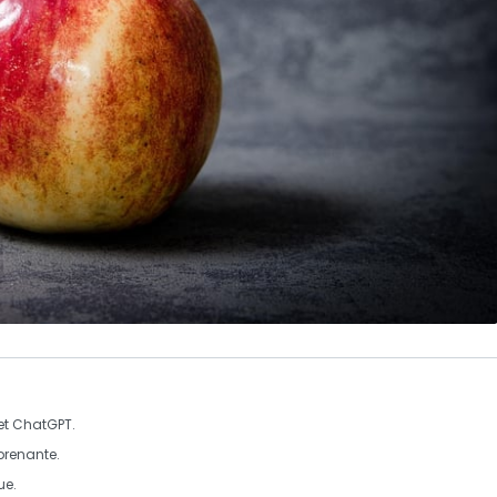
et
ChatGPT
.
prenante.
ue
.