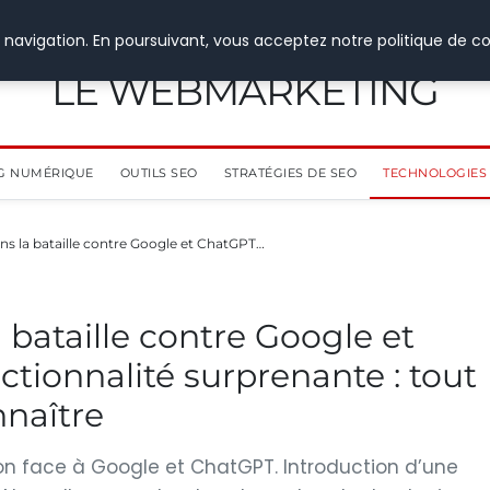
 navigation. En poursuivant, vous acceptez notre politique de co
LE WEBMARKETING
G NUMÉRIQUE
OUTILS SEO
STRATÉGIES DE SEO
TECHNOLOGIES 
ns la bataille contre Google et ChatGPT…
 bataille contre Google et
tionnalité surprenante : tout
nnaître
on face à Google et ChatGPT. Introduction d’une