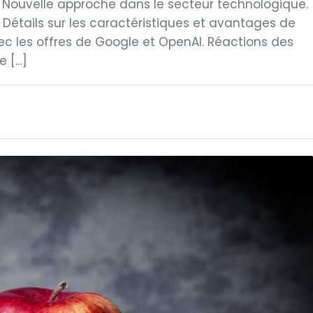
. Nouvelle approche dans le secteur technologique.
 Détails sur les caractéristiques et avantages de
c les offres de Google et OpenAI. Réactions des
e […]