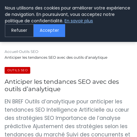
Nous utilisons des cookies pour améliorer votre expérience
LE WEBMARKETING
de navigation. En poursuivant, vous acceptez notre
politique de confidentialité.
En savoir plus
Refuser
Accepter
Accueil
Outils SEO
Anticiper les tendances SEO avec des outils d’analytique
OUTILS SEO
Anticiper les tendances SEO avec des
outils d’analytique
EN BREF Outils d’analytique pour anticiper les
tendances SEO Intelligence Artificielle au cœur
des stratégies SEO Importance de l’analyse
prédictive Ajustement des stratégies selon les
tendances du marché Suivi des concurrents et