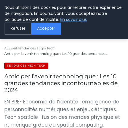
Nous utilisons des cookies pour améliorer votre expérience
LE WEBMARKETING
de navigation. En poursuivant, vous acceptez notre
politique de confidentialité.
En savoir plus
Refuser
Accepter
Accueil
Tendances High-Tech
Anticiper l’avenir technologique : Les 10 grandes tendances…
TENDANCES HIGH-TECH
Anticiper l’avenir technologique : Les 10
grandes tendances incontournables de
2024
EN BREF Économie de l’identité : émergence de
personnalités numériques et enjeux éthiques.
Tech spatiale : fusion des mondes physique et
numérique grâce au spatial computing.