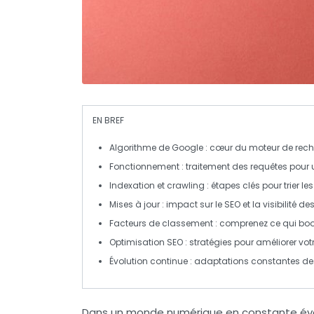
EN BREF
Algorithme de Google
: cœur du moteur de recher
Fonctionnement
: traitement des requêtes pour 
Indexation et crawling
: étapes clés pour trier le
Mises à jour
: impact sur le
SEO
et la visibilité d
Facteurs de classement
: comprenez ce qui boo
Optimisation SEO
: stratégies pour améliorer vot
Évolution continue
: adaptations constantes de
Dans un monde numérique en constante évo