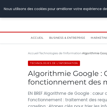
28 juillet 2026
Nous utilisons des cookies pour améliorer votre expérience de
ACCUEIL
BUSINESS & ENTREPRISE
MARKETIN
Accueil
Technologies de l'information
Algorithmie Goo
TECHNOLOGIES DE L'INFORMATION
Algorithmie Google :
fonctionnement des 
EN BREF Algorithme de Google : cœur d
Fonctionnement : traitement des requ
crawling : étapes clés pour trier les in