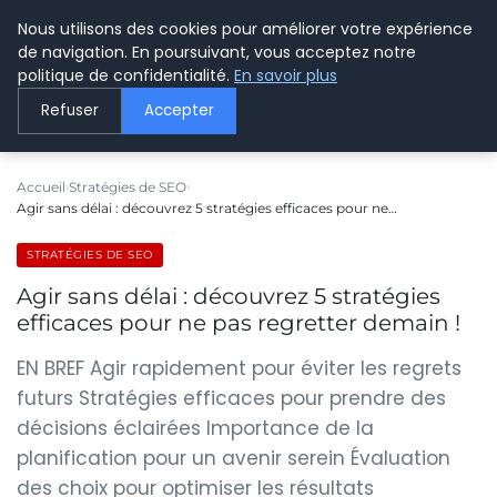
Nous utilisons des cookies pour améliorer votre expérience
LE WEBMARKETING
de navigation. En poursuivant, vous acceptez notre
politique de confidentialité.
En savoir plus
Refuser
Accepter
Accueil
Stratégies de SEO
Agir sans délai : découvrez 5 stratégies efficaces pour ne…
STRATÉGIES DE SEO
Agir sans délai : découvrez 5 stratégies
efficaces pour ne pas regretter demain !
EN BREF Agir rapidement pour éviter les regrets
futurs Stratégies efficaces pour prendre des
décisions éclairées Importance de la
planification pour un avenir serein Évaluation
des choix pour optimiser les résultats