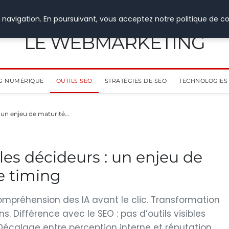
 navigation. En poursuivant, vous acceptez notre politique de co
LE WEBMARKETING
G NUMÉRIQUE
OUTILS SEO
STRATÉGIES DE SEO
TECHNOLOGIES 
 un enjeu de maturité…
es décideurs : un enjeu de
e timing
compréhension des IA avant le clic. Transformation
s. Différence avec le SEO : pas d’outils visibles
écalage entre perception interne et réputation