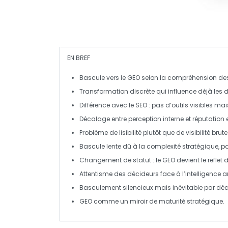
EN BREF
Bascule vers le GEO
selon la compréhension des 
Transformation
discrète
qui influence déjà les 
Différence
avec le SEO : pas d’outils visibles m
Décalage entre
perception
interne et
réputation
e
Problème de
lisibilité
plutôt que de visibilité brute
Bascule lente dû à la
complexité stratégique
, p
Changement de statut : le GEO devient le reflet 
Attentisme des décideurs face à l’
intelligence art
Basculement silencieux mais
inévitable
par déc
GEO comme un
miroir de maturité
stratégique.