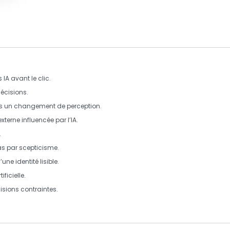
IA avant le clic.
décisions.
ais un changement de perception.
xterne influencée par l’IA.
.
as par scepticisme.
d’une
identité lisible
.
ificielle
.
isions contraintes.