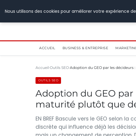
28 juillet 2026
Nous utilisons des cookies pour améliorer votre expérience de
ACCUEIL
BUSINESS & ENTREPRISE
MARKETIN
Accueil
Outils SEO
Adoption du GEO par les décideurs :
OUTILS SEO
Adoption du GEO par l
maturité plutôt que d
EN BREF Bascule vers le GEO selon la 
discrète qui influence déjà les décision
mais un changement de perception. D