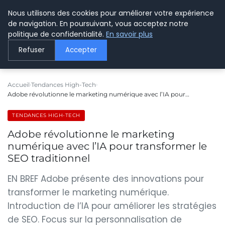
Nous utilisons des cookies pour améliorer votre expérience
LE WEBMARKETING
de navigation. En poursuivant, vous acceptez notre
politique de confidentialité.
En savoir plus
Refuser
Accepter
Accueil
Tendances High-Tech
Adobe révolutionne le marketing numérique avec l’IA pour…
TENDANCES HIGH-TECH
Adobe révolutionne le marketing
numérique avec l’IA pour transformer le
SEO traditionnel
EN BREF Adobe présente des innovations pour
transformer le marketing numérique.
Introduction de l’IA pour améliorer les stratégies
de SEO. Focus sur la personnalisation de