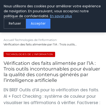
Nous utilisons des cookies pour améliorer votre expérience
LE WEBMARKETING
de navigation. En poursuivant, vous acceptez notre
politique de confidentialité.
En savoir plus
Refuser
Accepter
Accueil
Technologies de l'information
Vérification des faits alimentée par l’IA : Trois outils…
TECHNOLOGIES DE L'INFORMATION
Vérification des faits alimentée par l’IA :
Trois outils incontournables pour évaluer
la qualité des contenus générés par
l’intelligence artificielle
EN BREF Outils d’IA pour la vérification des faits.
AI + Fact Checking : système de couleur pour
visualiser les affirmations à vérifier. Factiverse :