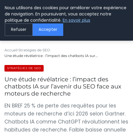
Nous utilisons des cookies pour améliorer votre expérience
LE WEBMARKETING
de navigation. En poursuivant, vous acceptez notre
politique de confidentialité.
En savoir plus
Refuser
Accepter
Accueil
Stratégies de SEO
Une étude révélatrice : l’impact des chatbots IA sur…
STRATÉGIES DE SEO
Une étude révélatrice : l’impact des
chatbots IA sur l’avenir du SEO face aux
moteurs de recherche
EN BREF 25 % de perte des requêtes pour les
moteurs de recherche d’ici 2026 selon Gartner.
Chatbots IA comme ChatGPT révolutionnent les
habitudes de recherche. Faible baisse annuelle