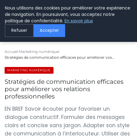
Nous utilisons des cookies pour améliorer votre expérience
LE WEBMARKETING
de navigation. En poursuivant, vous acceptez notre
politique de confidentialité.
En savoir plus
Refuser
Accepter
Accueil
Marketing numérique
Stratégies de communication efficaces pour améliorer vos…
MARKETING NUMÉRIQUE
Stratégies de communication efficaces
pour améliorer vos relations
professionnelles
EN BREF Savoir écouter pour favoriser un
dialogue constructif. Formuler des messages
clairs et concise sans jargon. Adapter son style
de communication à l’interlocuteur. Utiliser des