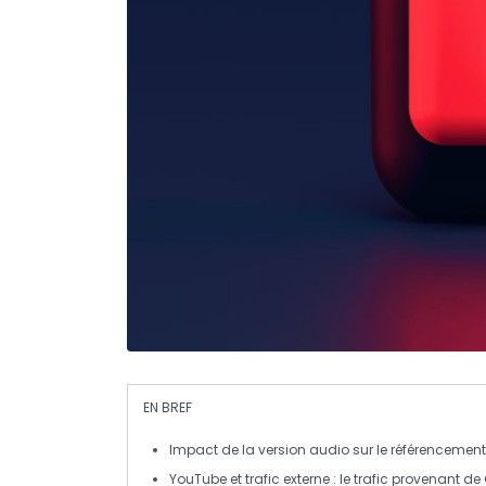
EN BREF
Impact de la version audio
sur le
référencement
YouTube
et trafic externe : le trafic provenant de