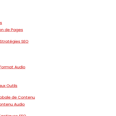
és
ion de Pages
Stratégies SEO
 Format Audio
ux Outils
Globale de Contenu
Contenu Audio
 Tactiques SEO