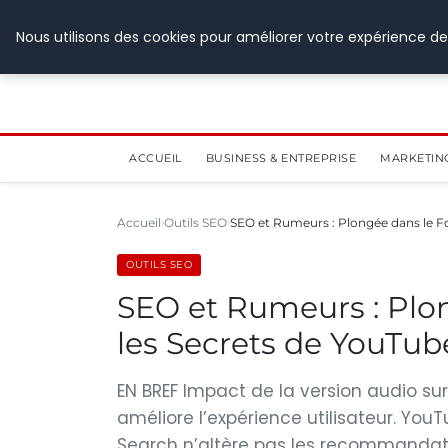
28 juillet 2026
Nous utilisons des cookies pour améliorer votre expérience de
ACCUEIL
BUSINESS & ENTREPRISE
MARKETIN
Accueil
Outils SEO
SEO et Rumeurs : Plongée dans le F
OUTILS SEO
SEO et Rumeurs : Plo
les Secrets de YouTub
EN BREF Impact de la version audio su
améliore l’expérience utilisateur. YouT
Search n’altère pas les recommandati