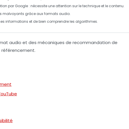
tion par Google : nécessite une attention sur le technique et le contenu.
urs malvoyants grâce aux formats audio.
es informations
et de bien comprendre les algorithmes.
ormat audio et des mécaniques de recommandation de
e
référencement
.
ement
 YouTube
ibilité