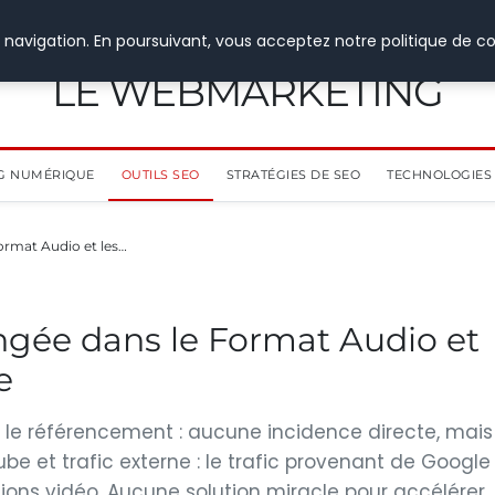
 navigation. En poursuivant, vous acceptez notre politique de co
LE WEBMARKETING
G NUMÉRIQUE
OUTILS SEO
STRATÉGIES DE SEO
TECHNOLOGIES 
ormat Audio et les…
ngée dans le Format Audio et
e
r le référencement : aucune incidence directe, mais
ube et trafic externe : le trafic provenant de Google
ons vidéo. Aucune solution miracle pour accélérer