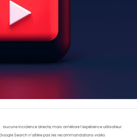
: aucune incidence directe, mais améliore l’expérience utilisateur.
Google Search
n’altère pas les recommandations vidéo.