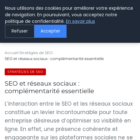
Nous utilisons des cookies pour améliorer votre expérience
LE WEBMARKETING
de navigation. En poursuivant, vous acceptez notre
politique de confidentialité.
En savoir plus
Refuser
Accepter
Accueil
Stratégies de SEO
SEO et réseaux sociaux : complémentarité essentielle
STRATÉGIES DE SEO
SEO et réseaux sociaux :
complémentarité essentielle
L’interaction entre le SEO et les réseaux sociaux
constitue un levier incontournable pour toute
entreprise désireuse d’optimiser sa visibilité en
ligne. En effet, une présence cohérente et
engageante sur les plateformes sociales ne se