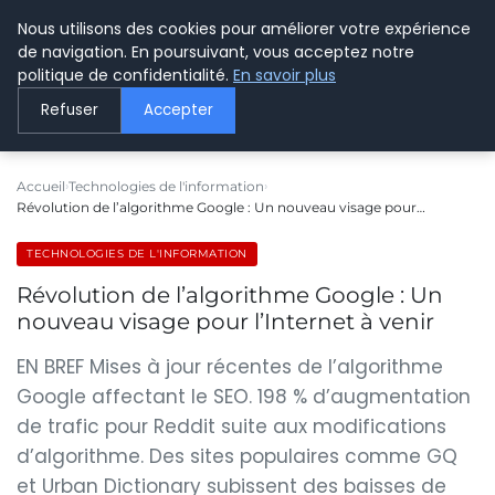
Nous utilisons des cookies pour améliorer votre expérience
LE WEBMARKETING
de navigation. En poursuivant, vous acceptez notre
politique de confidentialité.
En savoir plus
Refuser
Accepter
Accueil
Technologies de l'information
Révolution de l’algorithme Google : Un nouveau visage pour…
TECHNOLOGIES DE L'INFORMATION
Révolution de l’algorithme Google : Un
nouveau visage pour l’Internet à venir
EN BREF Mises à jour récentes de l’algorithme
Google affectant le SEO. 198 % d’augmentation
de trafic pour Reddit suite aux modifications
d’algorithme. Des sites populaires comme GQ
et Urban Dictionary subissent des baisses de