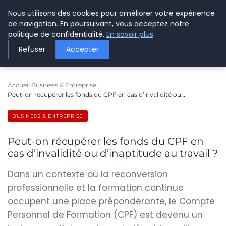
Nous utilisons des cookies pour améliorer votre expérience
LE WEBMARKETING
de navigation. En poursuivant, vous acceptez notre
politique de confidentialité.
En savoir plus
Refuser
Accepter
Accueil
Business & Entreprise
Peut-on récupérer les fonds du CPF en cas d’invalidité ou…
BUSINESS & ENTREPRISE
Peut-on récupérer les fonds du CPF en
cas d’invalidité ou d’inaptitude au travail ?
Dans un contexte où la reconversion
professionnelle et la formation continue
occupent une place prépondérante, le Compte
Personnel de Formation (CPF) est devenu un