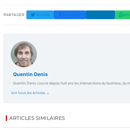
PARTAGER :
TWITTER
FACEBOOK
LINKEDIN
WH
Quentin Denis
Quentin Denis couvre depuis huit ans les intersections du business, du m
Voir tous les articles →
ARTICLES SIMILAIRES