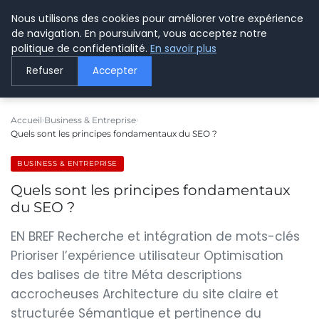
Nous utilisons des cookies pour améliorer votre expérience
LE WEBMARKETING
de navigation. En poursuivant, vous acceptez notre
politique de confidentialité.
En savoir plus
Refuser
Accepter
Accueil
Business & Entreprise
Quels sont les principes fondamentaux du SEO ?
BUSINESS & ENTREPRISE
Quels sont les principes fondamentaux
du SEO ?
EN BREF Recherche et intégration de mots-clés
Prioriser l’expérience utilisateur Optimisation
des balises de titre Méta descriptions
accrocheuses Architecture du site claire et
structurée Sémantique et pertinence du