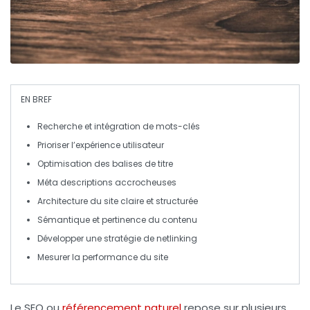
EN BREF
Recherche
et intégration de
mots-clés
Prioriser l’
expérience utilisateur
Optimisation
des balises de titre
Méta
descriptions accrocheuses
Architecture
du site claire et structurée
Sémantique
et pertinence du contenu
Développer une stratégie de
netlinking
Mesurer la
performance
du site
Le
SEO
ou
référencement naturel
repose sur plusieurs