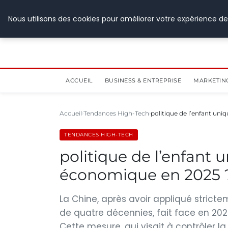
28 juillet 2026
Nous utilisons des cookies pour améliorer votre expérience de
ACCUEIL
BUSINESS & ENTREPRISE
MARKETIN
Accueil
Tendances High-Tech
politique de l’enfant uniq
TENDANCES HIGH-TECH
politique de l’enfant u
économique en 2025 
La Chine, après avoir appliqué strict
de quatre décennies, fait face en 20
Cette mesure, qui visait à contrôler 