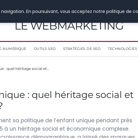
 navigation. En poursuivant, vous acceptez notre politique de co
LE WEBMARKETING
G NUMÉRIQUE
OUTILS SEO
STRATÉGIES DE SEO
TECHNOLOGIES 
ue : quel héritage social et…
nique : quel héritage social et
?
ement sa politique de l’enfant unique pendant près
25 à un héritage social et économique complexe.
la croissance démographique, a laissé des marques