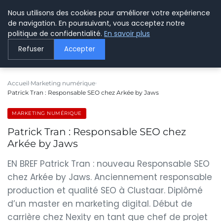
Nous utilisons des cookies pour améliorer votre expérience
LE WEBMARKETING
de navigation. En poursuivant, vous acceptez notre
politique de confidentialité.
En savoir plus
Refuser
Accepter
Accueil
Marketing numérique
Patrick Tran : Responsable SEO chez Arkée by Jaws
MARKETING NUMÉRIQUE
Patrick Tran : Responsable SEO chez
Arkée by Jaws
EN BREF Patrick Tran : nouveau Responsable SEO
chez Arkée by Jaws. Anciennement responsable
production et qualité SEO à Clustaar. Diplômé
d’un master en marketing digital. Début de
carrière chez Nexity en tant que chef de projet