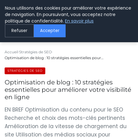
Nous utilisons des cookies pour améliorer votre expérience
LE WEBMARKETING
de navigation. En poursuivant, vous acceptez notre
politique de confidentialité.
En savoir plus
Refuser
Accepter
Accueil
Stratégies de SEO
Optimisation de blog : 10 stratégies essentielles pour…
STRATÉGIES DE SEO
Optimisation de blog : 10 stratégies
essentielles pour améliorer votre visibilité
en ligne
EN BREF Optimisation du contenu pour le SEO
Recherche et choix des mots-clés pertinents
Amélioration de la vitesse de chargement du
site Utilisation des médias sociaux pour