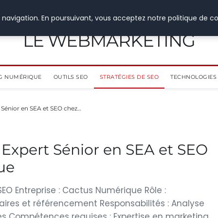
 navigation. En poursuivant, vous acceptez notre politique de co
LE WEBMARKETING
G NUMÉRIQUE
OUTILS SEO
STRATÉGIES DE SEO
TECHNOLOGIES 
t Sénior en SEA et SEO chez…
: Expert Sénior en SEA et SEO
ue
 SEO Entreprise : Cactus Numérique Rôle :
ires et référencement Responsabilités : Analyse
s Compétences requises : Expertise en marketing