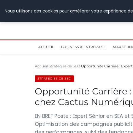
28 juillet 2026
Nous utilisons des cookies pour améliorer votre expérience de
ACCUEIL
BUSINESS & ENTREPRISE
MARKETIN
Accueil
Stratégies de SEO
Opportunité Carrière : Exper
STRATÉGIES DE SEO
Opportunité Carrière 
chez Cactus Numériq
EN BREF Poste : Expert Sénior en SEA et
Optimisation des campagnes publicita
des performances, suivi des tendance