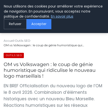
Nous utilisons des cookies pour améliorer votre expérience
LE WEBMARKETING
de navigation. En poursuivant, vous acceptez notre
politique de confidentialité.
En savoir plus
Refuser
Accepter
Accueil
Outils SEO
OM vs Volkswagen : le coup de génie humoristique qui…
OUTILS SEO
OM vs Volkswagen : le coup de génie
humoristique qui ridiculise le nouveau
logo marseillais !
EN BREF Officialisation du nouveau logo de l’OM
le 8 avril 2026. Combinaison d’éléments
historiques avec un nouveau Bleu Marseille.
Réactions humoristiques sur les réseaux