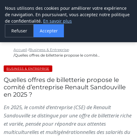
Nous utilisons des cookies pour améliorer votre expérience
LE WEBMARKETING
de navigation. En poursuivant, vous acceptez notre politique
de confidentialité.
En savoir plus
Refuser
Accepter
Accueil
Business & Entreprise
Quelles offres de billetterie propose le comité…
BUSINESS & ENTREPRISE
Quelles offres de billetterie propose le
comité d’entreprise Renault Sandouville
en 2025 ?
En 2025, le comité d’entreprise (CSE) de Renault
Sandouville se distingue par une offre de billetterie riche
et variée, pensée pour répondre aux attentes
multiculturelles et multigénérationnelles des salariés du