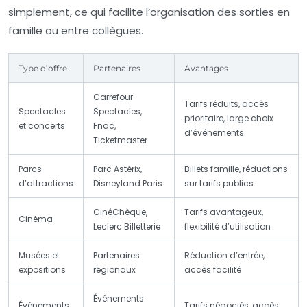
simplement, ce qui facilite l’organisation des sorties en
famille ou entre collègues.
Type d’offre
Partenaires
Avantages
Carrefour
Tarifs réduits, accès
Spectacles
Spectacles,
prioritaire, large choix
et concerts
Fnac,
d’événements
Ticketmaster
Parcs
Parc Astérix,
Billets famille, réductions
d’attractions
Disneyland Paris
sur tarifs publics
CinéChèque,
Tarifs avantageux,
Cinéma
Leclerc Billetterie
flexibilité d’utilisation
Musées et
Partenaires
Réduction d’entrée,
expositions
régionaux
accès facilité
Événements
Événements
Tarifs négociés, accès