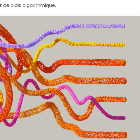
t de
biais algorithmique
.