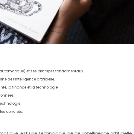
automatique) et ses principes fondamentaux.
ne de l’
intelligence artificielle
.
nté
, la
finance
et la
technologie
.
 données.
technologie.
es concrets.
atique, est une technologie clé de l’
intelligence artificielle