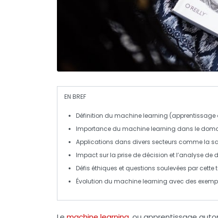
EN BREF
Définition
du
machine learning
(apprentissage 
Importance du
machine learning
dans le domai
Applications dans divers secteurs comme la
sa
Impact sur la prise de décision et l’analyse de
Défis éthiques et questions soulevées par cette 
Évolution du
machine learning
avec des exempl
Le
machine learning
, ou apprentissage autom