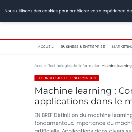
28 juillet 2026
Nous utilisons des cookies pour améliorer votre expérience de
ACCUEIL
BUSINESS & ENTREPRISE
MARKETIN
Accueil
Technologies de l'information
Machine learning 
TECHNOLOGIES DE L'INFORMATION
Machine learning : Co
applications dans le
EN BREF Définition du machine learni
fondamentaux. Importance du machine
artificielle. Applications dans divers 