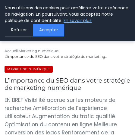
Nous utilisons des cookies pour améliorer votre expérience
LE WEBMARKETING
de navigation. En poursuivant, vous acceptez notre
politique de confidentialité.
En savoir plus
Refuser
Accepter
Accueil
Marketing numérique
L’importance du SEO dans votre stratégie de marketing…
MARKETING NUMÉRIQUE
L’importance du SEO dans votre stratégie
de marketing numérique
EN BREF Visibilité accrue sur les moteurs de
recherche Amélioration de l’expérience
utilisateur Augmentation du trafic qualifié
Optimisation du contenu en ligne Meilleure
conversion des leads Renforcement de la