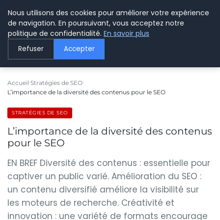
Nous utilisons des cookies pour améliorer votre expérience
LE WEBMARKETING
de navigation. En poursuivant, vous acceptez notre
politique de confidentialité.
En savoir plus
Refuser
Accepter
Accueil
Stratégies de SEO
L’importance de la diversité des contenus pour le SEO
STRATÉGIES DE SEO
L’importance de la diversité des contenus
pour le SEO
EN BREF Diversité des contenus : essentielle pour
captiver un public varié. Amélioration du SEO :
un contenu diversifié améliore la visibilité sur
les moteurs de recherche. Créativité et
innovation : une variété de formats encourage