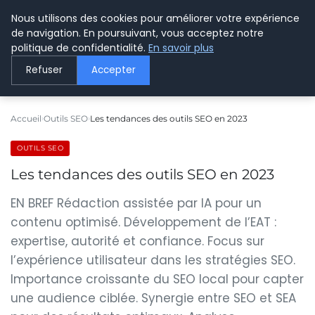
Nous utilisons des cookies pour améliorer votre expérience
LE WEBMARKETING
de navigation. En poursuivant, vous acceptez notre
politique de confidentialité.
En savoir plus
Refuser
Accepter
Accueil
Outils SEO
Les tendances des outils SEO en 2023
OUTILS SEO
Les tendances des outils SEO en 2023
EN BREF Rédaction assistée par IA pour un
contenu optimisé. Développement de l’EAT :
expertise, autorité et confiance. Focus sur
l’expérience utilisateur dans les stratégies SEO.
Importance croissante du SEO local pour capter
une audience ciblée. Synergie entre SEO et SEA