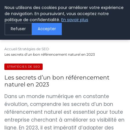
Nous utilisons des cookies pour améliorer votre expérience
LE WEBMARKETING
de navigation. En poursuivant, vous acceptez notre
politique de confidentialité.
En savoir plus
Refuser
Accepter
Accueil
Stratégies de SEO
Les secrets d’un bon référencement naturel en 2023
STRATÉGIES DE SEO
Les secrets d’un bon référencement
naturel en 2023
Dans un monde numérique en constante
évolution, comprendre les secrets d’un bon
référencement naturel est essentiel pour toute
entreprise cherchant à améliorer sa visibilité en
ligne. En 2023, il est impératif d’adopter des