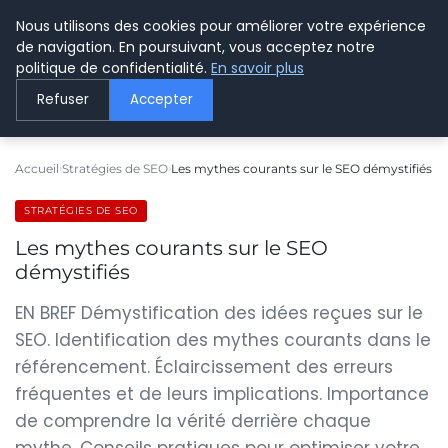
Nous utilisons des cookies pour améliorer votre expérience
LE WEBMARKETING
de navigation. En poursuivant, vous acceptez notre
politique de confidentialité.
En savoir plus
Refuser
Accepter
Accueil
Stratégies de SEO
Les mythes courants sur le SEO démystifiés
STRATÉGIES DE SEO
Les mythes courants sur le SEO
démystifiés
EN BREF Démystification des idées reçues sur le
SEO. Identification des mythes courants dans le
référencement. Éclaircissement des erreurs
fréquentes et de leurs implications. Importance
de comprendre la vérité derrière chaque