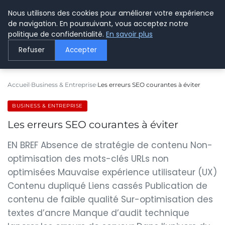
Nous utilisons des cookies pour améliorer votre expérience
LE WEBMARKETING
de navigation. En poursuivant, vous acceptez notre
politique de confidentialité.
En savoir plus
Refuser
Accepter
Accueil
Business & Entreprise
Les erreurs SEO courantes à éviter
BUSINESS & ENTREPRISE
Les erreurs SEO courantes à éviter
EN BREF Absence de stratégie de contenu Non-
optimisation des mots-clés URLs non
optimisées Mauvaise expérience utilisateur (UX)
Contenu dupliqué Liens cassés Publication de
contenu de faible qualité Sur-optimisation des
textes d’ancre Manque d’audit technique