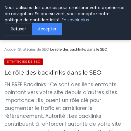
Nous utilisons des cookies pour améliorer votre expérience
LE WEBMARKETING
de navigation. En poursuivant, vous acceptez notre
politique de confidentialité.
En savoir plus
Refuser
Accepter
Accueil
Stratégies de SEO
Le rôle des backlinks dans le SEO
STRATÉGIES DE SEO
Le rôle des backlinks dans le SEO
EN BREF Backlinks : Ce sont des liens entrants
pointant vers votre site depuis d’autres sites.
Importance : Ils jouent un rôle clé pour
augmenter le trafic et améliorer le
référencement. Autorité : Les backlinks
contribuent à renforcer l’autorité de votre site