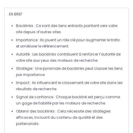
EN BREF
Backlinks
: Ce sont des
liens entrants
pointant vers votre
site depuis d’autres sites.
Importance
: Ils jouent un rôle clé pour
augmenter le trafic
et améliorer le
référencement
.
Autorité
: Les
backlinks
contribuent à renforcer l’
autorité
de
votre site aux yeux des moteurs de recherche.
Stratégie
: Une pyramide de
backlinks
peut classer les liens
par
importance
.
Impact
: Ils influencent le
classement
de votre site dans les
résultats de recherche.
Signal de confiance
: Chaque
backlink
est perçu comme
un gage de
fiabilité
par les moteurs de recherche.
Obtenir des backlinks
: Cela nécessite des stratégies
efficaces, incluant du contenu de qualité et des
partenariats.